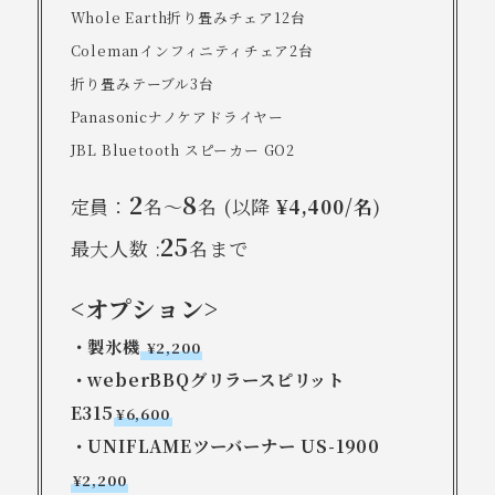
Whole Earth折り畳みチェア12台
Colemanインフィニティチェア2台
折り畳みテーブル3台
Panasonicナノケアドライヤー
JBL Bluetooth スピーカー GO2
2
8
定員：
名～
名 (以降
¥4,400/名
)
25
最大人数 :
名まで
<オプション>
・製氷機
¥2,200
・weberBBQグリラースピリット
E315
¥6,600
・UNIFLAMEツーバーナー US-1900
¥2,200